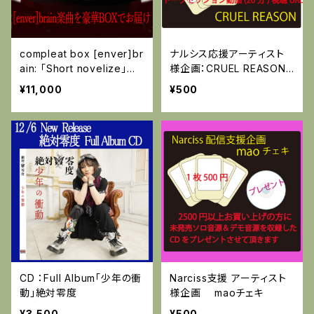
compleat box [enver]br
ナルシス応援アーティスト
ain: 「Short novelize」付
様企画：CRUEL REASON
ＣＤ(1st.～10th.）
チェキ(数量限定)
¥11,000
¥500
CD ：Full Album「少年の衝
Narciss支援 アーティスト
動」絶対零度
様企画 maoチェキ
¥3,500
¥500