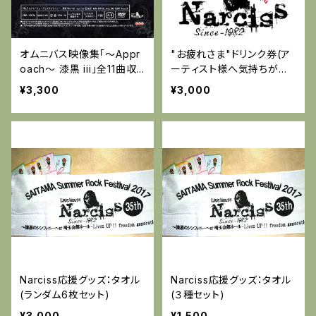
オムニバス映像集「～Appr
"お疲れさま"ドリンク券(ア
oach～ 漆黒 iii」全11曲収
ーティスト様へ気持ちが届
録(DVD-C)特典付き：オリ
くプレゼント)
¥3,300
¥3,000
ジナルトートバッグ
Narciss応援グッズ：タオル
Narciss応援グッズ：タオル
(ランダム6枚セット)
(３種セット)
¥3,000
¥1,500