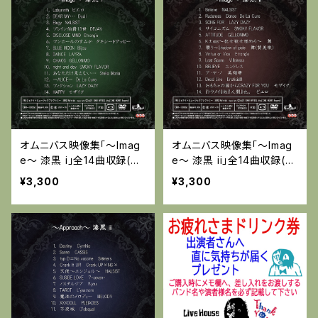
オムニバス映像集「～Imag
オムニバス映像集「～Imag
e～ 漆黒 i」全14曲収録(DV
e～ 漆黒 ii」全14曲収録(D
D-C) 特典付き:オリジナル
VD-C) 特典付き：オリジナ
¥3,300
¥3,300
トートバッグ
ルトートバッグ