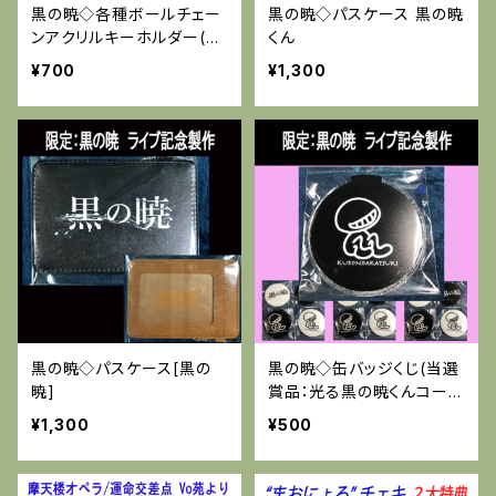
黒の暁◇各種ボールチェー
黒の暁◇パスケース 黒の暁
ンアクリルキーホルダー(ス
くん
タンド付き) 各種残少
¥700
¥1,300
黒の暁◇パスケース[黒の
黒の暁◇缶バッジくじ(当選
暁]
賞品：光る黒の暁くんコース
ター)
¥1,300
¥500