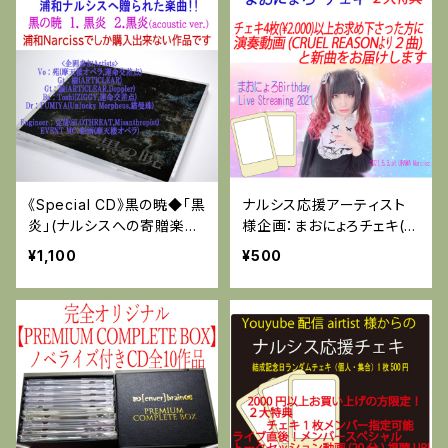
《Special CD》黒の暁◆「黒
ナルシス応援アーティスト
炎」(ナルシスへの寄贈楽曲/
様企画：まおにょろチェキ(特
2020年8月発売)
典有り)
¥1,100
¥500