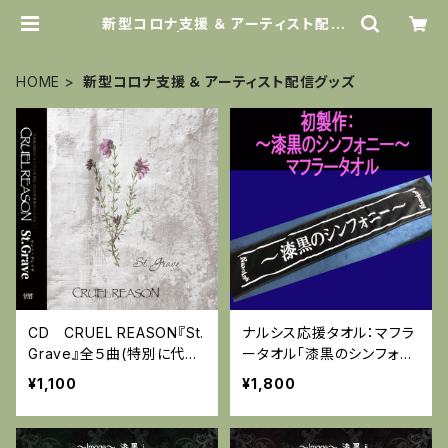
新型コロナ支援 ＆ アーティスト配信
グッズ | Narciss official
HOME
新型コロナ支援 ＆ アーティスト配信グッズ
CD CRUEL REASON『St.
ナルシス応援タオル：マフラ
Grave』全５曲(特別に代表
ータオル「漆黒のシンフォニ
曲よりボーナストラック3曲
ー」
¥1,100
¥1,800
＋カラオケVer)