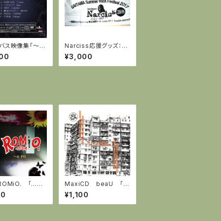
バス映像集「～A
Narciss応援グッズ：タ
ach～ 漆黒 iii」全
オル(ランダム6枚セット)
00
¥3,000
録(DVD-C)特典
オリジナルトート
ROMiO. 「…＆
MaxiCD beaU 「マ
キ死～改～」
00
¥1,100