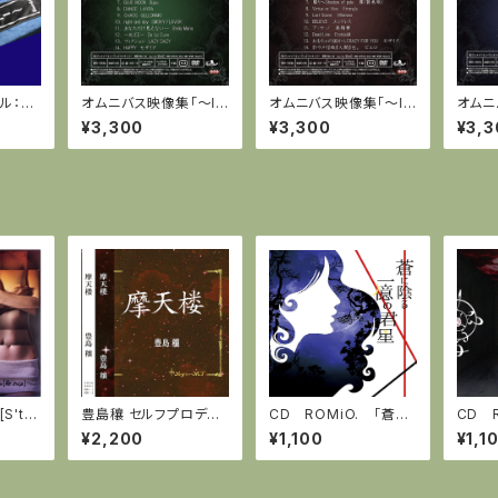
ル：マ
オムニバス映像集「～Im
オムニバス映像集「～Im
オムニ
黒のシ
age～ 漆黒 i」全14曲
age～ 漆黒 ii」全14曲
ppro
¥3,300
¥3,300
¥3,3
収録(DVD-C) 特典付
収録(DVD-C) 特典付
11曲収
き:オリジナルトートバッ
き：オリジナルトートバッ
付き：
グ
グ
バッグ
'tri
豊島穰 セルフプロデュ
CD ROMiO. 「蒼に
CD 
he em
ース作品 『摩天楼』
陰る一億の君星」
EVE」
¥2,200
¥1,100
¥1,1