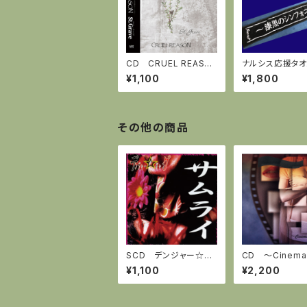
CD CRUEL REASO
ナルシス応援タオ
N『St.Grave』全５曲(特
フラータオル「漆
¥1,100
¥1,800
別に代表曲よりボーナ
ンフォニー」
ストラック3曲＋カラオ
ケVer)
その他の商品
SCD デンジャー☆ギ
CD ～Cinema[S
ャング 「サムライ」
p]～ 「strip t
¥1,100
¥2,200
otion」