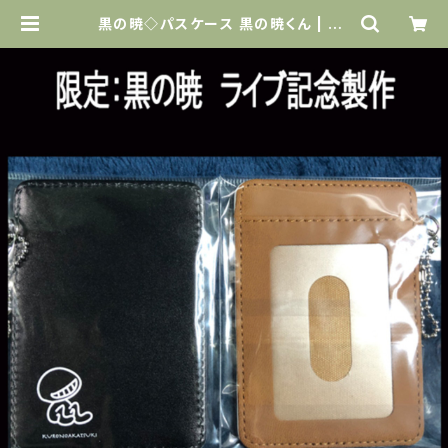
黒の暁◇パスケース 黒の暁くん | Na
rciss official