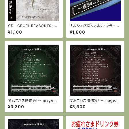
CD CRUEL REASON『St.Gr
ナルシス応援タオル：マフラータ
ave』全５曲(特別に代表曲より
オル「漆黒のシンフォニー」
¥1,100
¥1,800
ボーナストラック3曲＋カラオケ
Ver)
オムニバス映像集「～Image～
オムニバス映像集「～Image～
漆黒 i」全14曲収録(DVD-C) 特
漆黒 ii」全14曲収録(DVD-C)
¥3,300
¥3,300
典付き:オリジナルトートバッグ
特典付き：オリジナルトートバッ
グ