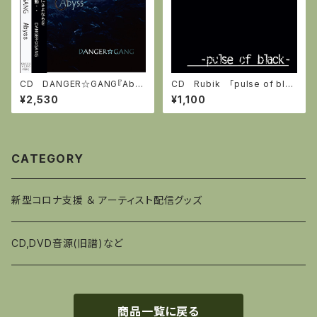
CD DANGER☆GANG『Aby
CD Rubik 「pulse of blac
ss』全6曲
k」
¥2,530
¥1,100
CATEGORY
新型コロナ支援 ＆ アーティスト配信グッズ
CD,DVD音源(旧譜)など
商品一覧に戻る