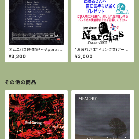
オムニバス映像集「～Approac
"お疲れさま"ドリンク券(アーテ
h～ 漆黒 iii」全11曲収録(DVD-
ィスト様へ気持ちが届くプレゼン
¥3,300
¥3,000
C)特典付き：オリジナルトートバ
ト)
ッグ
その他の商品