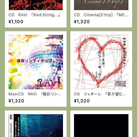
CD RAVI 「Red String…」
CD Cinema[S'trip] 「MEM
ORY」
¥1,100
¥1,320
MaxiCD RAVI 「極彩リンデ
CD フィオーレ 「君が望む永
ィホップ」
遠と僕が欲しかった唯一の倖
¥1,320
¥1,320
せ」