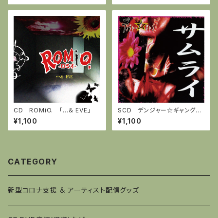
CD ROMiO. 「…＆ EVE」
SCD デンジャー☆ギャング
「サムライ」
¥1,100
¥1,100
CATEGORY
新型コロナ支援 ＆ アーティスト配信グッズ