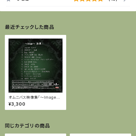
最近チェックした商品
オムニバス映像集「～Image～
漆黒 i」全14曲収録(DVD-C) 特
¥3,300
典付き:オリジナルトートバッグ
同じカテゴリの商品