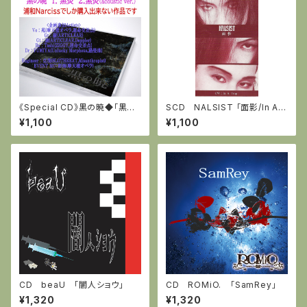
《Special CD》黒の暁◆「黒炎」
SCD NALSIST 「面影/In A T
(ナルシスへの寄贈楽曲/2020
rap」
¥1,100
¥1,100
年8月発売)
CD beaU 「闇人ショウ」
CD ROMiO. 「SamRey」
¥1,320
¥1,320