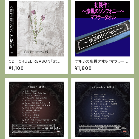
CD CRUEL REASON『St.Gr
ナルシス応援タオル：マフラータ
ave』全５曲(特別に代表曲より
オル「漆黒のシンフォニー」
¥1,100
¥1,800
ボーナストラック3曲＋カラオケ
Ver)