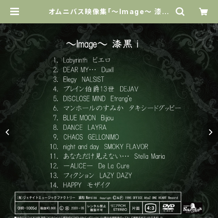
オムニバス映像集「～Image～ 漆黒
i」全14曲収録(DVD-C) 特典付き:オ
リジナルトートバッグ | Narciss of
ficial