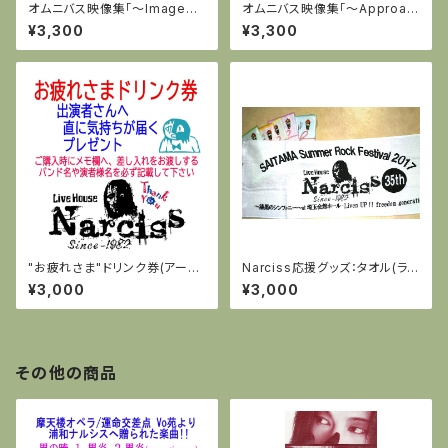
オムニバス映像集「～Image～
オムニバス映像集「～Approac
漆黒 ii」全14曲収録(DVD-C)
h～ 漆黒 iii」全11曲収録(DVD-
¥3,300
¥3,300
特典付き：オリジナルトートバッ
C)特典付き：オリジナルトートバ
グ
ッグ
"お疲れさま"ドリンク券(アーテ
Narciss応援グッズ：タオル(ラン
ィスト様へ気持ちが届くプレゼン
ダム6枚セット)
¥3,000
¥3,000
ト)
その他の商品