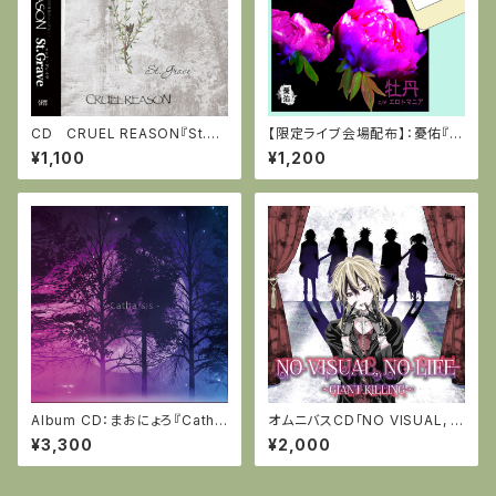
CD CRUEL REASON『St.Gr
【限定ライブ会場配布】：憂佑『牡
ave』全５曲(特別に代表曲より
丹 c/wエロトマニア』(全2曲)
¥1,100
¥1,200
ボーナストラック3曲＋カラオケ
Ver)
Album CD：まおにょろ『Catha
オムニバスCD「NO VISUAL, N
rsis』(全10曲)
O LIFE～GIANT KILLING～」
¥3,300
¥2,000