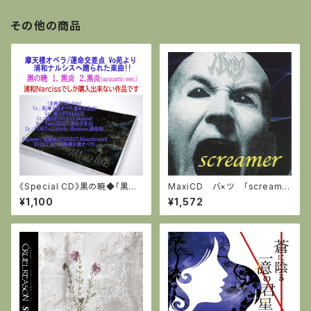
その他の商品
《Special CD》黒の暁◆「黒炎」
MaxiCD バ×ツ 「screame
(ナルシスへの寄贈楽曲/2020
r」
¥1,100
¥1,572
年8月発売)