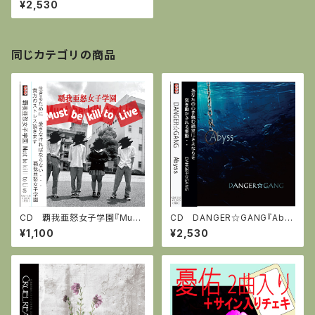
¥2,530
(全7曲)
同じカテゴリの商品
CD 覇我亜怒女子学園『Must
CD DANGER☆GANG『Aby
be kill to Live』全3曲
ss』全6曲
¥1,100
¥2,530