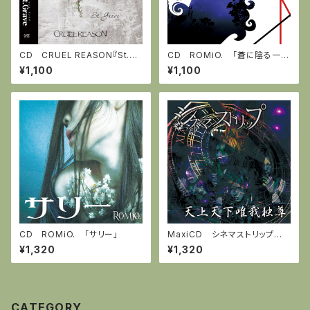
CD CRUEL REASON『St.Gr
CD ROMiO. 「蒼に陰る一億
ave』全５曲(特別に代表曲より
の君星」
¥1,100
¥1,100
ボーナストラック3曲＋カラオケ
Ver)
CD ROMiO. 「サリー」
MaxiCD シネマストリップ
「天上天下唯我独尊」
¥1,320
¥1,320
CATEGORY