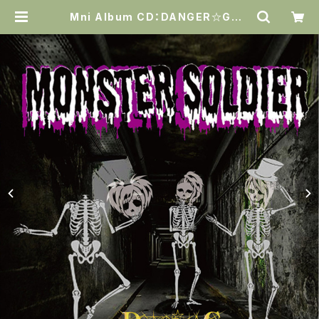
Mni Album CD：DANGER☆GAN
G『MONSTER SOLDIER』(全7曲)
| Narciss official