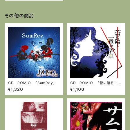
その他の商品
CD ROMiO. 「SamRey」
CD ROMiO. 「蒼に陰る一億
の君星」
¥1,320
¥1,100