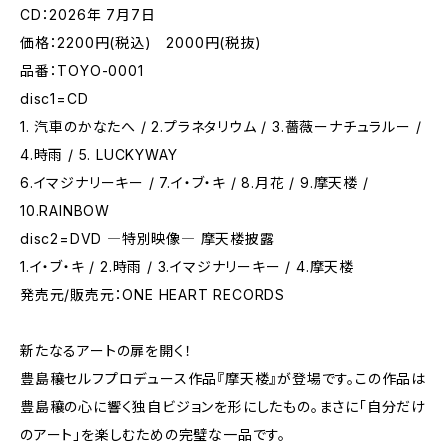
CD：2026年 7月7日
価格：2200円(税込) 2000円(税抜)
品番：TOYO-0001
disc1=CD
1. 汽車のかなたへ / 2.プラネタリウム / 3.薔薇ーナチュラルー /
4.時雨 / 5. LUCKYWAY
6.イマジナリーキー / 7.イ・ブ・キ / 8.月花 / 9.摩天楼 /
10.RAINBOW
disc2=DVD ―特別映像― 摩天楼披露
1.イ・ブ・キ / 2.時雨 / 3.イマジナリーキー / 4.摩天楼
発売元/販売元：ONE HEART RECORDS
新たなるアートの扉を開く！
豊島穰セルフプロデュース作品『摩天楼』が登場です。この作品は
豊島穰の心に響く独自ビジョンを形にしたもの。まさに「自分だけ
のアート」を楽しむための完璧な一品です。