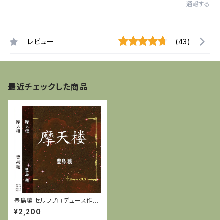
通報する
レビュー
(43)
最近チェックした商品
豊島穰 セルフプロデュース作品
『摩天楼』
¥2,200