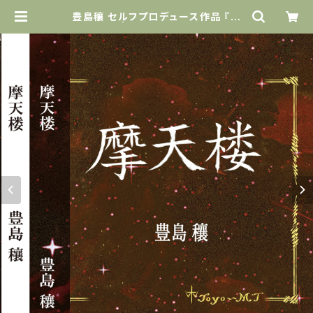
豊島穰 セルフプロデュース作品 『摩
天楼』 | Narciss official